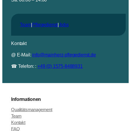
Team
|
Pflegedienst
|
Jobs
Kontakt
@ E-Mail:
info@mainherz-pflegedienst.de
☎ Telefon: :
+49 (0) 1575-8488931
Informationen
Qualitätsmanagement
Team
Kontakt
FAQ